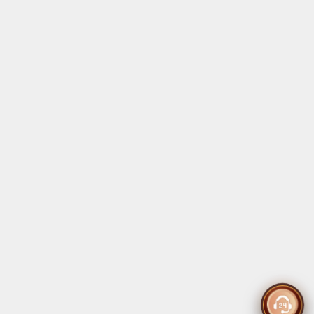
世界盃2022
娛樂城
體育博彩
娛樂城詐騙
最新公告
寶物託售
|
遊戲介紹
|
託售寶
九州娛樂城賭城交易