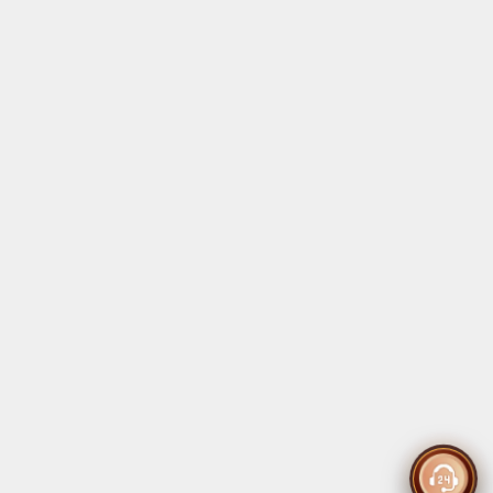
世界盃2022
娛樂城
體育博彩
娛樂城詐騙
最新公告
寶物託售
|
遊戲介紹
|
託售寶
九州娛樂城賭城交易