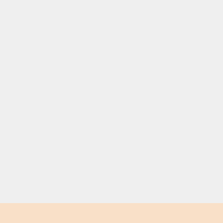
您好！歡迎來到發發發寶物託售網！ [
託售點數
] [
聯絡客服
]