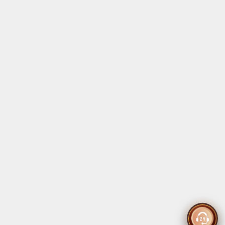
世界盃2022
娛樂城
體育博彩
娛樂城詐騙
最新公告
寶物託售
|
遊戲介紹
|
託售寶
九州娛樂城賭城交易