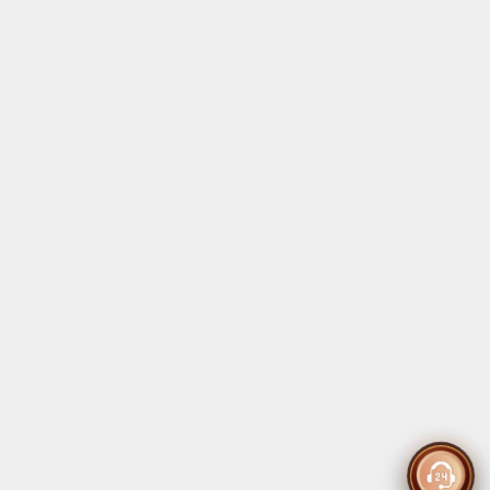
世界盃2022
娛樂城
體育博彩
娛樂城詐騙
最新公告
寶物託售
|
遊戲介紹
|
託售寶
九州娛樂城賭城交易